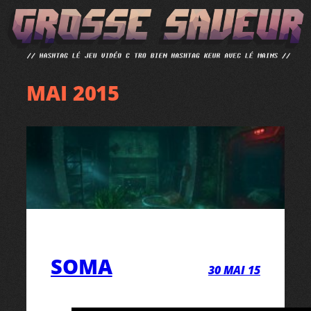
ALLER
AU
CONTENU
MAI 2015
SOMA
30 MAI 15