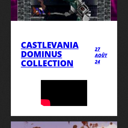
CASTLEVANIA
27
DOMINUS
AOÛT
COLLECTION
24