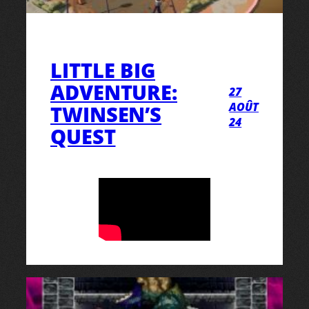
LITTLE BIG
ADVENTURE:
27
AOÛT
TWINSEN’S
24
QUEST