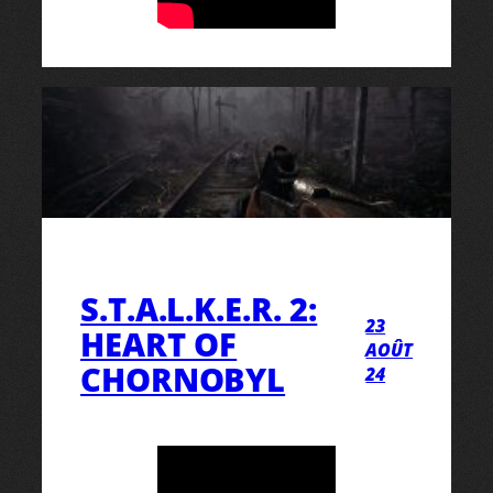
S.T.A.L.K.E.R. 2:
23
HEART OF
AOÛT
CHORNOBYL
24