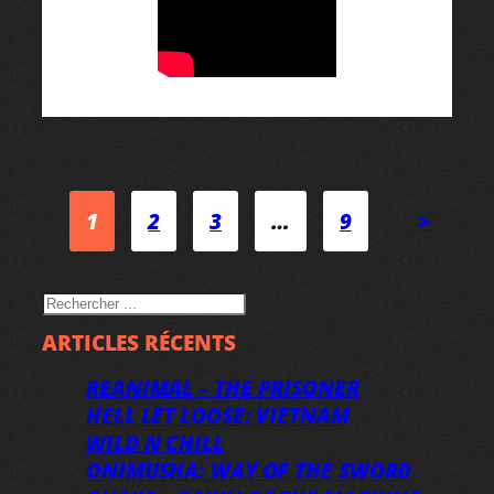
1
2
3
…
9
>
RECHERCHER
ARTICLES RÉCENTS
REANIMAL – THE PRISONER
HELL LET LOOSE: VIETNAM
WILD N CHILL
ONIMUSHA: WAY OF THE SWORD