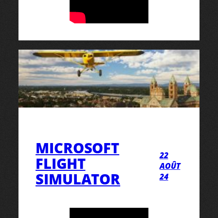
MICROSOFT
22
FLIGHT
AOÛT
SIMULATOR
24