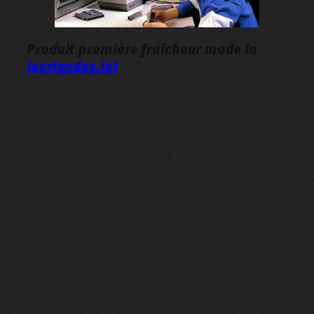
Produit première fraîcheur made in
leorlandos.lol