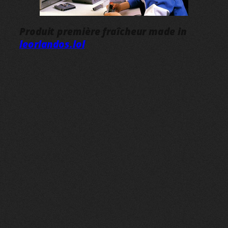
Produit première fraîcheur made in
leorlandos.lol