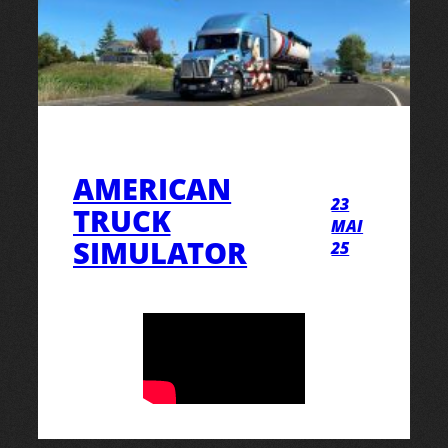
AMERICAN
23
TRUCK
MAI
SIMULATOR
25