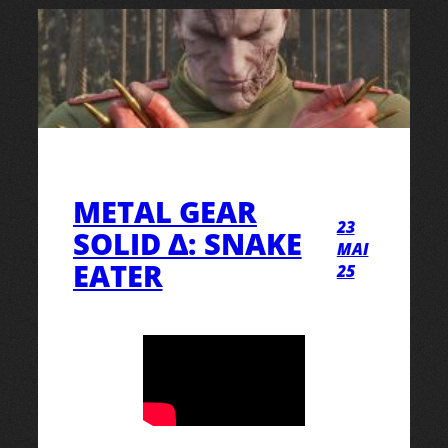
METAL GEAR
23
SOLID Δ: SNAKE
MAI
EATER
25