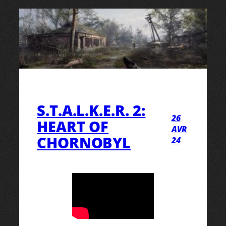
S.T.A.L.K.E.R. 2:
26
HEART OF
AVR
CHORNOBYL
24