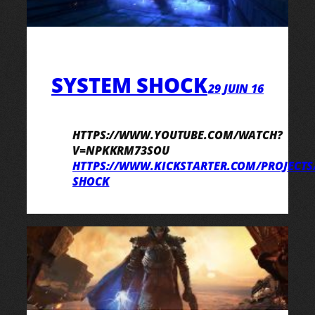
SYSTEM SHOCK
29 JUIN 16
HTTPS://WWW.YOUTUBE.COM/WATCH?
V=NPKKRM73SOU
HTTPS://WWW.KICKSTARTER.COM/PROJECTS/
SHOCK