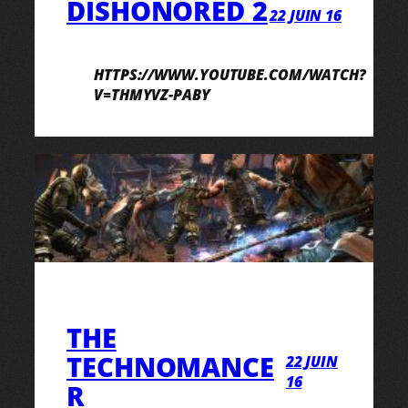
DISHONORED 2
22 JUIN 16
HTTPS://WWW.YOUTUBE.COM/WATCH?
V=THMYVZ-PABY
THE
TECHNOMANCE
22 JUIN
16
R