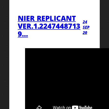
NIER REPLICANT
24
VER.1.2247448713
SEP
9…
20