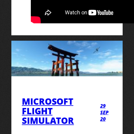
MICROSOFT
29
FLIGHT
SEP
SIMULATOR
20