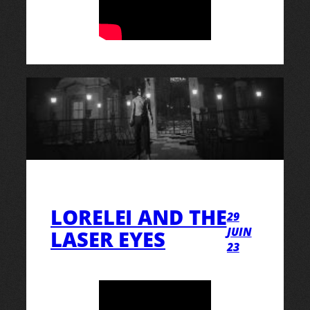
LORELEI AND THE
29
JUIN
LASER EYES
23