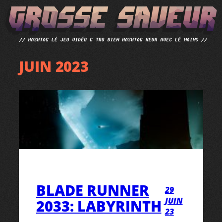
ALLER
AU
CONTENU
JUIN 2023
BLADE RUNNER
29
JUIN
2033: LABYRINTH
23