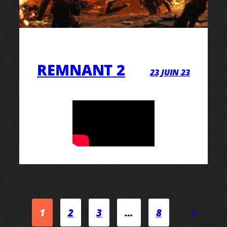
REMNANT 2
23 JUIN 23
1
2
3
…
8
>