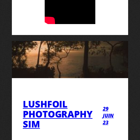
LUSHFOIL
29
PHOTOGRAPHY
JUIN
SIM
23