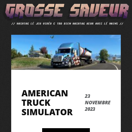
ALLER
AU
CONTENU
AMERICAN
23
TRUCK
NOVEMBRE
2023
SIMULATOR