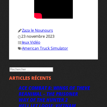
Zaza le Nounours
23 novembre 2023
Jeux Vidéo
American Truck Simulator
RECHERCHER
ARTICLES RÉCENTS
ACE COMBAT 8: WINGS OF THEVE
REANIMAL – THE PRISONER
WAY OF THE HUNTER 2
HELL LET LOOSE: VIETNAM