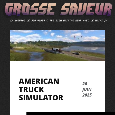
ALLER
AU
CONTENU
AMERICAN
26
TRUCK
JUIN
2025
SIMULATOR