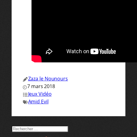
Zaza le Nounours
7 mars 2018
Jeux Vidéo
Amid Evil
RECHERCHER