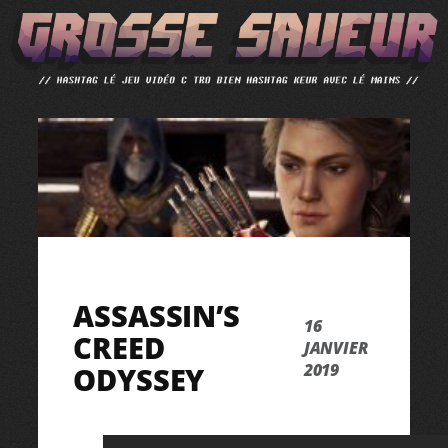
ALLER
AU
CONTENU
ASSASSIN’S
16
CREED
JANVIER
2019
ODYSSEY