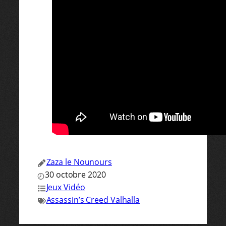
Zaza le Nounours
30 octobre 2020
Jeux Vidéo
Assassin’s Creed Valhalla