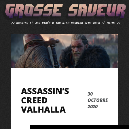
ALLER
AU
CONTENU
ASSASSIN’S
30
CREED
OCTOBRE
2020
VALHALLA