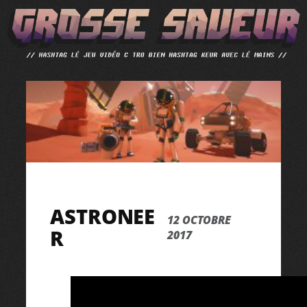
ALLER
AU
CONTENU
ASTRONEE
12 OCTOBRE
R
2017