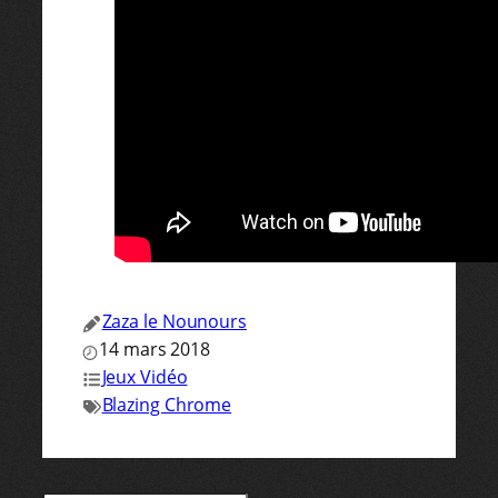
Zaza le Nounours
14 mars 2018
Jeux Vidéo
Blazing Chrome