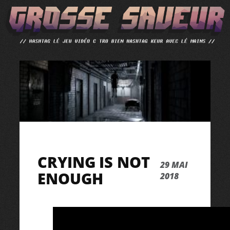
ALLER
AU
CONTENU
CRYING IS NOT
29 MAI
ENOUGH
2018