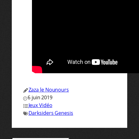
Zaza le Nounours
6 juin 2019
Jeux Vidéo
Darksiders Genesis