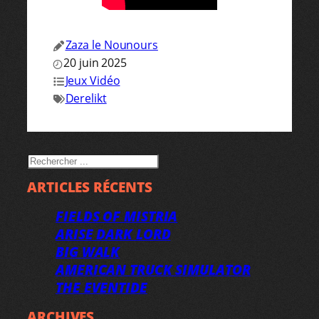
Zaza le Nounours
20 juin 2025
Jeux Vidéo
Derelikt
RECHERCHER
ARTICLES RÉCENTS
FIELDS OF MISTRIA
ARISE DARK LORD
BIG WALK
AMERICAN TRUCK SIMULATOR
THE EVENTIDE
ARCHIVES