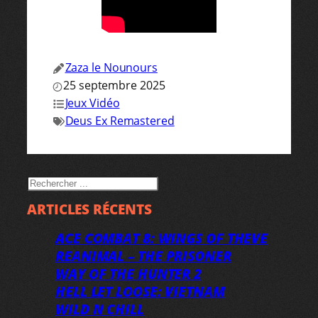
Zaza le Nounours
25 septembre 2025
Jeux Vidéo
Deus Ex Remastered
RECHERCHER
ARTICLES RÉCENTS
ACE COMBAT 8: WINGS OF THEVE
REANIMAL – THE PRISONER
WAY OF THE HUNTER 2
HELL LET LOOSE: VIETNAM
WILD N CHILL