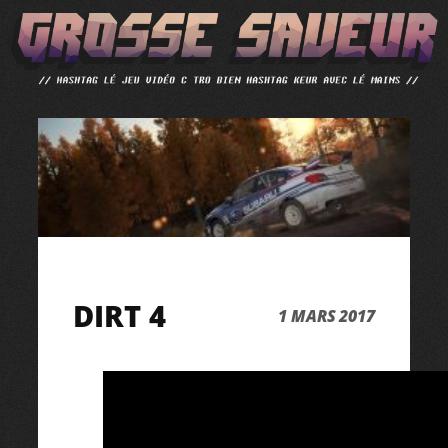
ALLER
AU
CONTENU
DIRT 4
1 MARS 2017