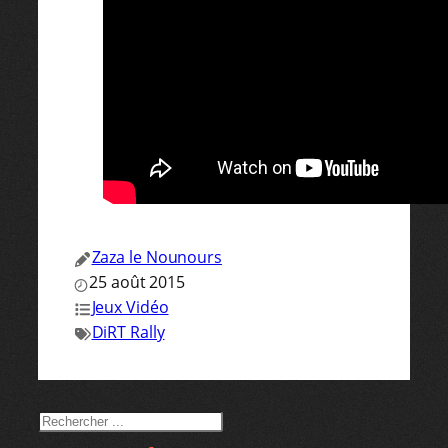
Zaza le Nounours
25 août 2015
Jeux Vidéo
DiRT Rally
RECHERCHER