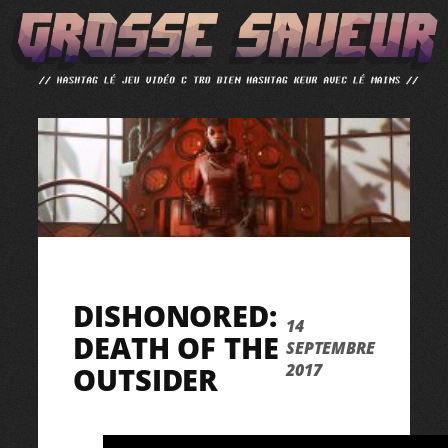
ALLER
AU
CONTENU
DISHONORED:
14
DEATH OF THE
SEPTEMBRE
2017
OUTSIDER