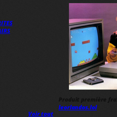
ITES
AIRS
Produit première fr
leorlandos.lol
Voir tout