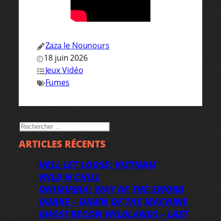
Zaza le Nounours
18 juin 2026
Jeux Vidéo
Fumes
RECHERCHER
ARTICLES RÉCENTS
HELL LET LOOSE: VIETNAM
WILD N CHILL
ONIMUSHA: WAY OF THE SWORD
QUAKE – DAWN OF THE MACHINE
GHOST RECON WILDLANDS – LAST