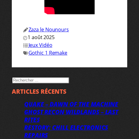
Zaza le Nounours
1 août 2025
Jeux Vidéo
Gothic 1 Remake
RECHERCHER
ARTICLES RÉCENTS
QUAKE – DAWN OF THE MACHINE
GHOST RECON WILDLANDS – LAST
RITES
RESTORY: CHILL ELECTRONICS
REPAIRS