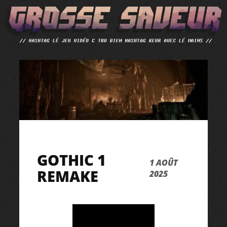
ALLER
AU
CONTENU
GOTHIC 1
1 AOÛT
REMAKE
2025