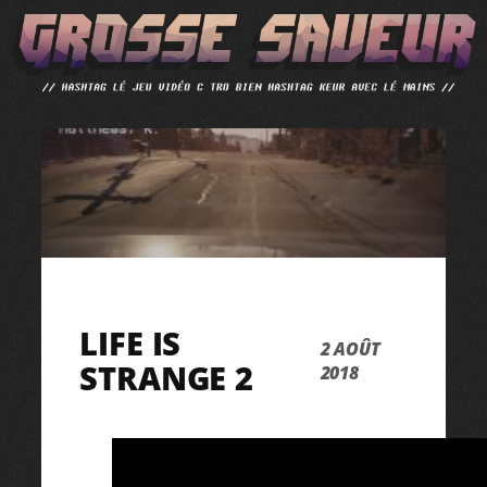
ALLER
AU
CONTENU
LIFE IS
2 AOÛT
STRANGE 2
2018