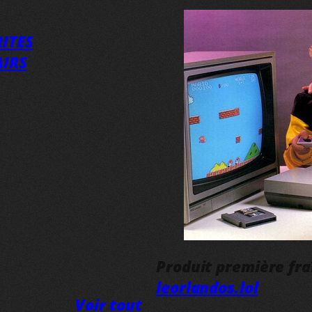
ITES
AIRS
Produit première fr
leorlandos.lol
Voir tout