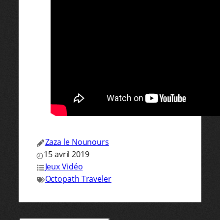
Zaza le Nounours
15 avril 2019
Jeux Vidéo
Octopath Traveler