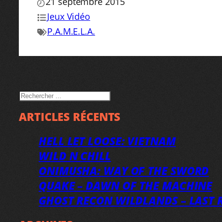
21 septembre 2015
Jeux Vidéo
P.A.M.E.L.A.
RECHERCHER
ARTICLES RÉCENTS
HELL LET LOOSE: VIETNAM
WILD N CHILL
ONIMUSHA: WAY OF THE SWORD
QUAKE – DAWN OF THE MACHINE
GHOST RECON WILDLANDS – LAST R