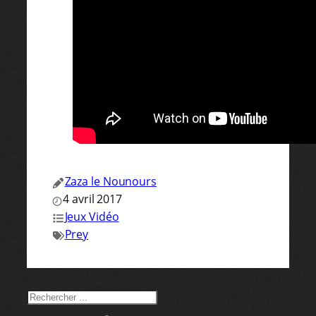
Zaza le Nounours
4 avril 2017
Jeux Vidéo
Prey
RECHERCHER