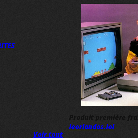
ITES
Produit première fr
leorlandos.lol
Voir tout