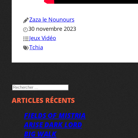
Zaza le Nounours
30 novembre 2023
Jeux Vidéo
Tchia
RECHERCHER
ARTICLES RÉCENTS
FIELDS OF MISTRIA
ARISE DARK LORD
BIG WALK