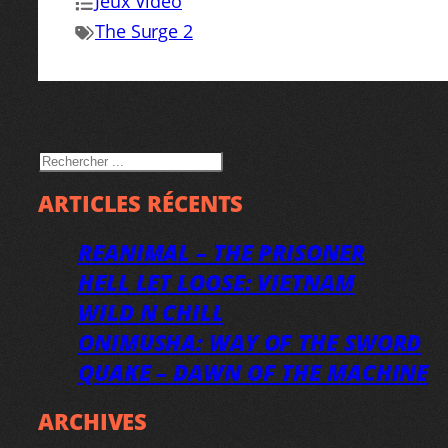
Jeux Vidéo
The Surge 2
RECHERCHER
ARTICLES RÉCENTS
REANIMAL – THE PRISONER
HELL LET LOOSE: VIETNAM
WILD N CHILL
ONIMUSHA: WAY OF THE SWORD
QUAKE – DAWN OF THE MACHINE
ARCHIVES