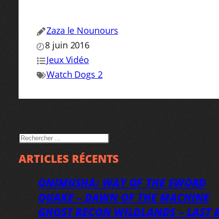
Zaza le Nounours
8 juin 2016
Jeux Vidéo
Watch Dogs 2
RECHERCHER
ARTICLES RÉCENTS
ONIMUSHA: WAY OF THE SWORD
QUAKE – DAWN OF THE MACHINE
GHOST RECON WILDLANDS – LAST R