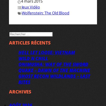
4 mars 2015
Jeux Vidéo
Wolfenstein: The Old Blood
RECHERCHER
ARTICLES RÉCENTS
HELL LET LOOSE: VIETNAM
WILD N CHILL
ONIMUSHA: WAY OF THE SWORD
QUAKE – DAWN OF THE MACHINE
GHOST RECON WILDLANDS – LAST
RITES
ARCHIVES
AOÛT 2026