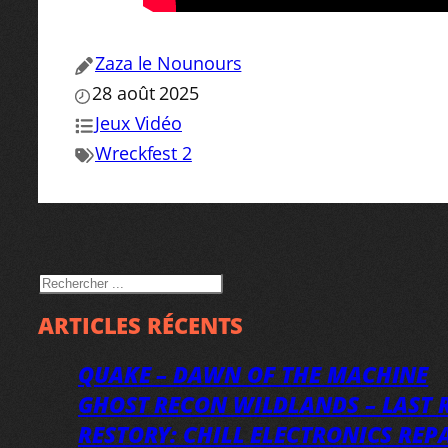
Zaza le Nounours
28 août 2025
Jeux Vidéo
Wreckfest 2
RECHERCHER
ARTICLES RÉCENTS
QUAKE – DAWN OF THE MACHINE
GHOST RECON WILDLANDS – LAST R
RESTORY: CHILL ELECTRONICS REP