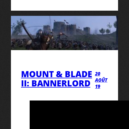
MOUNT & BLADE
20
AOÛT
II: BANNERLORD
19